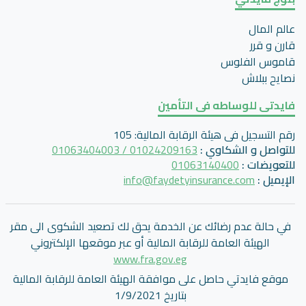
عالم المال
قارن و قرر
قاموس الفلوس
نصايح ببلاش
فايدتى للوساطه فى التأمين
رقم التسجيل فى هيئة الرقابة المالية
:
105
للتواصل و الشكاوي
:
01024209163 / 01063404003
للتعويضات
:
01063140400
الإيميل
:
info@faydetyinsurance.com
في حالة عدم رضائك عن الخدمة يحق لك تصعيد الشكوى الى مقر
الهيئة العامة للرقابة المالية أو عبر موقعها الإلكتروني
www.fra.gov.eg
موقع فايدتي حاصل على موافقة الهيئة العامة للرقابة المالية
بتاريخ 1/9/2021