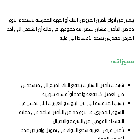
بيعتبر من أنواع تأمين القروض، البنك أو الجهة المقرضة بتستخدم النوع
ده من التأمين عشان تضمن بيه حقوقها فى حالة أن الشخص اللى أخد
القرض مقدرش يسدد الأقساط اللى عليه.
مميزاته:
شركات تأمين السيارات بتدفع للبنك المبلغ اللى متسددش
من العميل كـ دفعة واحدة أو أقساط شهرية
بسبب المنافسة اللى بين البنوك والتغييرات اللى بتحصل فى
السوق المصري، فـ النوع ده من التأمين ساعد على حماية
الاقتصاد القومي من السرقة والاحتيال
تأمين قرض العربية شجع البنوك على تمويل وإقراض عدد