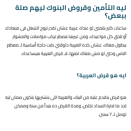
ليه التأمين وقروض البنوك ليهم صلة
ببعض؟
ساعات كتير بتتمنى لو عندك عربية عشان تقدر تروح الشغل فى ميعادك
أو تلحق كل مواعيدك، ومن غيرها بتضطر تركب مواصلات والمشوار
بيطول معاك، عشان كده العربية دلوقتي بقت حاجة أساسية لـ معظم
الناس وحتى لو مش معاك تمنها، فـ قرض العربية هيساعدك.
ايه هو قرض العربية؟
هو قرض بتقدم عليه من البنك، والعربية اللى بتشتريها بتكون ضمان ليه
لحد ما فترة السداد تخلص، ومدة القرض ده بتبدأ من سنة وممكن
توصل لـ 7 سنين.