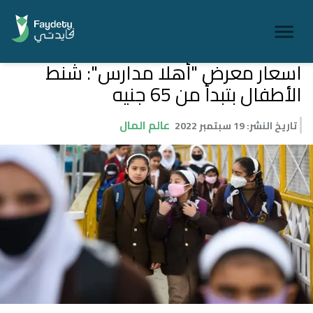
اسعار معرض "أهلا مدارس": شنط
الأطفال بتبدأ من 65 جنيه
عالم المال
تاريخ النشر
:
19 سبتمبر 2022