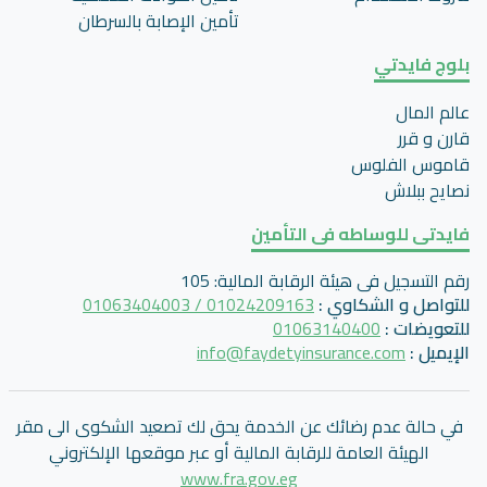
تأمين اﻹصابة بالسرطان
بلوج فايدتي
عالم المال
قارن و قرر
قاموس الفلوس
نصايح ببلاش
فايدتى للوساطه فى التأمين
رقم التسجيل فى هيئة الرقابة المالية
:
105
للتواصل و الشكاوي
:
01024209163 / 01063404003
للتعويضات
:
01063140400
الإيميل
:
info@faydetyinsurance.com
في حالة عدم رضائك عن الخدمة يحق لك تصعيد الشكوى الى مقر
الهيئة العامة للرقابة المالية أو عبر موقعها الإلكتروني
www.fra.gov.eg