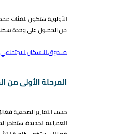
الأولوية هتكون للفئات محدو
من الحصول على وحدة سكنية 
صندوق الاسكان الاجتماعي: ر
المرحلة الأولى من ا
حسب التقارير الصحفية فغالبً
العمرانية الجديدة، هتطحر الم
قولنالك هتكون كاملة التش