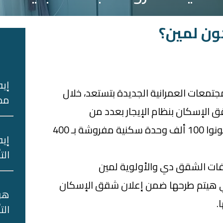
ون لمين؟
ا
إيه
جتمعات العمرانية الجديدة بتستعد، خلال
مصر
قق الإسكان بنظام الإيجار بعدد من
محافظات الجمهورية، وهيكونوا 100 ألف وحدة سكنية مفروشة بـ 400
إيه
الت
ت الشقق دي والأولوية لمين
لي هيتم طرحها ضمن إعلان شقق الإسكان
هو‌
.
‌الت