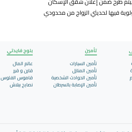
سيتم طرح ضمن إعلان شقق الإسكان
ولوية فيها لحديثي الزواج من محدودي
ى
تأمين
بلوج فايدتي
تأمين السيارات
عالم المال
تأمين المنازل
قارن و قرر
م
تأمين الحوادث الشخصية
قاموس الفلوس
تأمين اﻹصابة بالسرطان
نصايح ببلاش