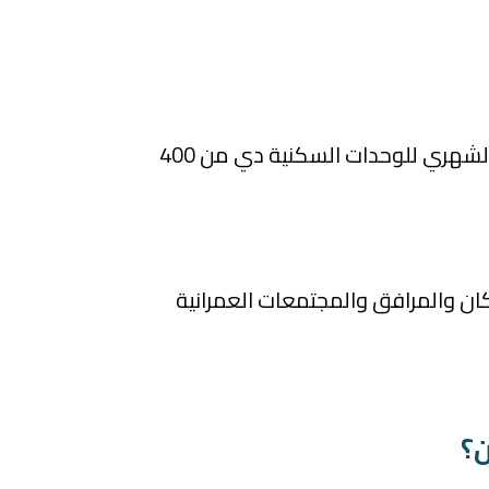
غالبًا هتبدأ قيمة الإيجار الشهري للوحدات السكنية دي من 400
ان والمرافق والمجتمعات العمرانية
ن؟