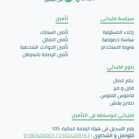
سياسة فايدتى
تأمين
إخلاء المسئولية
تأمين السيارات
سياسة خصوصية
تأمين المنازل
شروط الاستخدام
تأمين الحوادث الشخصية
تأمين اﻹصابة بالسرطان
بلوج فايدتي
عالم المال
قارن و قرر
قاموس الفلوس
نصايح ببلاش
فايدتى للوساطه فى التأمين
رقم التسجيل فى هيئة الرقابة المالية
:
105
للتواصل و الشكاوي
:
01024209163 / 01063404003