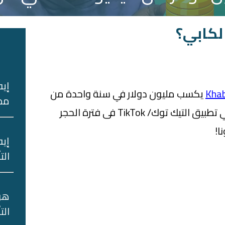
لكابي؟
ا
إيه
يكسب مليون دولار في سنة واحدة من
مصر
خلال فيديوهاته الصامتة علي تطبيق التيك توك/ TikTok فى فترة الحجر
ا!
إيه
الت
هو‌
‌الت