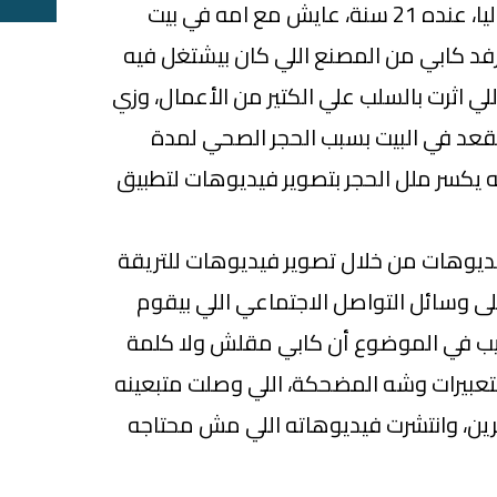
كابي هو شاب فقير من إيطاليا، عنده 21 سنة، عايش مع امه في بيت
 في بداية سنة 2020، اترفد كابي من المصنع اللي كان بيشتغل فيه
ي اثرت بالسلب علي الكتير من الأعمال، وزي
 يقعد في البيت بسبب الحجر الصحي لمدة
 يكسر ملل الحجر بتصوير فيديوهات لتطبيق
فيديوهات من خلال تصوير فيديوهات للتريقة
ى وسائل التواصل الاجتماعي اللي بيقوم
غريب في الموضوع أن كابي مقلش ولا كلمة
عبيرات وشه المضحكة، اللي وصلت متبعينه
شهرين، وانتشرت فيديوهاته اللي مش محتاجه