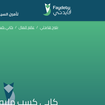
تأمين السيا
بلوج فايدتي
/
عالم المال
/
كابي كسب
كابي كسب مليون 