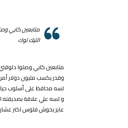
التيك توك
وقدر يكسب مليون دولار أمري
لسه محافظ على أسلوب حياته
و لسه علي علاقة بصديقته ال
عايز يحوش فلوس اكتر عشان ي