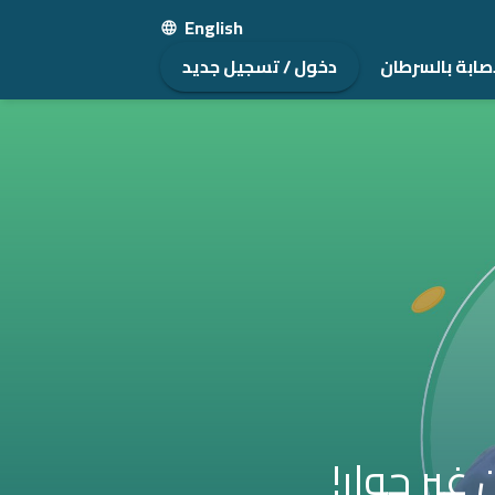
English
صابة بالسرطان
دخول / تسجيل جديد
ير حوار!