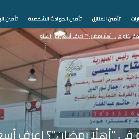
رات
تأمين المنازل
تأمين الحوادث الشخصية
تأمين اﻹ
مة بكام في "أهلًا رمضان"؟ اعرف أسعار كل السلع
 في "أهلًا رمضان"؟ اعرف أسع