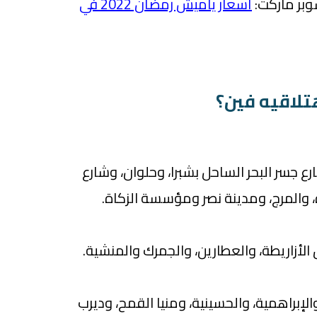
بر ماركت:
أسعار ياميش رمضان 2022 في
تلاقيه فين؟
 جسر البحر الساحل بشبرا، وحلوان، وشارع
والمرج، ومدينة نصر ومؤسسة الزكاة.
لأزاريطة، والعطارين، والجمرك والمنشية.
لإبراهمية، والحسينية، ومنيا القمح، وديرب