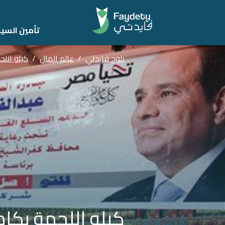
تأمين السيا
بلوج فايدتي
/
عالم المال
/
كيلو اللح
كيلو اللحمة بكام