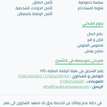
سياسة خصوصية
تأمين المنازل
شروط الاستخدام
تأمين الحوادث الشخصية
تأمين اﻹصابة بالسرطان
بلوج فايدتي
عالم المال
قارن و قرر
قاموس الفلوس
نصايح ببلاش
فايدتى للوساطه فى التأمين
رقم التسجيل فى هيئة الرقابة المالية
:
105
للتواصل و الشكاوي
:
01024209163 / 01063404003
للتعويضات
:
01063140400
الإيميل
:
info@faydetyinsurance.com
في حالة عدم رضائك عن الخدمة يحق لك تصعيد الشكوى الى مقر