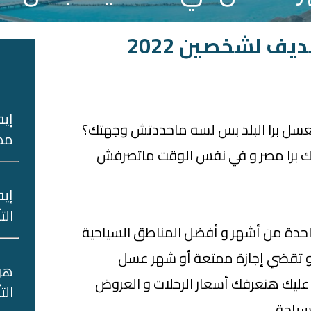
يف لشخصين 2022
ا
إيه
عسل برا البلد بس لسه ماحددتش وجهتك؟
مصر
ك برا مصر و في نفس الوقت ماتصرفش
إيه
الت
 واحدة من أشهر و أفضل المناطق السياحية
 تقضي إجازة ممتعة أو شهر عسل
هو‌
ليك هنعرفك أسعار الرحلات و العروض
‌الت
ياحة.