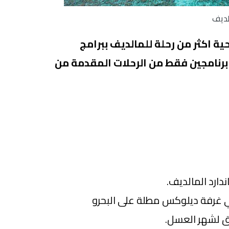
لديف
ة اكثر من رحلة للمالديف ببرامج
رنامجين فقط من الرحلات المقدمة من
دارد المالديف.
م و 4 ليالي في غرفة ديلوكس مطلة على البحرو
ق لشهر العسل.