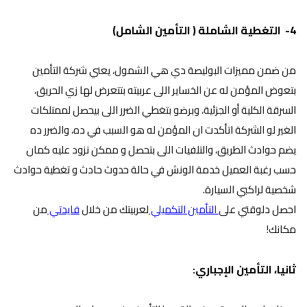
4- التغطية الشاملة ( التأمين الشامل)
من ضمن مميزات البوليصة دي هي الشمول، يعني شركة التأمين
بتعوض المؤمن له عن الخساير اللى عربيته بتتعرض لها زي الحريق،
السرقة الكلية أو الجزئية، وبرضو بتغطي الضرر اللى بيحصل لممتلكات
الغير لو الشركة اتأكدت ان المؤمن له هو السبب في ده، والضرر ده
يضم حوادث الطريق، والتلفيات اللى بتحصل و ممكن نزود عليه كمان
حسب رغبة العميل خدمة الونش في حالة حدوث حادث و تغطية حوادث
شخصية لراكبي السيارة.
احصل دلوقتي على
التأمين التكميلي
لعربيتك من خلال
فايدتي
من
مكانك!
ثانيا، التأمين الإجباري: