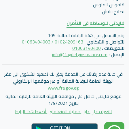
قاموس الفلوس
نصايح ببلاش
فايدتى للوساطه فى التأمين
رقم التسجيل فى هيئة الرقابة المالية
:
105
للتواصل و الشكاوي
:
01024209163 / 01063404003
للتعويضات
:
01063140400
الإيميل
:
info@faydetyinsurance.com
في حالة عدم رضائك عن الخدمة يحق لك تصعيد الشكوى الى مقر
الهيئة العامة للرقابة المالية أو عبر موقعها الإلكتروني
www.fra.gov.eg
موقع فايدتي حاصل على موافقة الهيئة العامة للرقابة المالية
بتاريخ 1/9/2021
للتعرف علي دليل حماية المتعاملين أضغط هذا الرابط