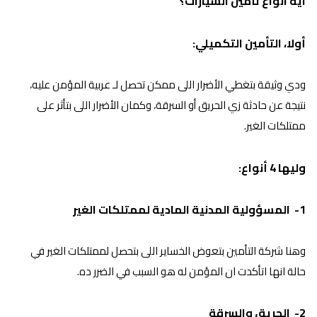
ايه انواع تأمين السيارات؟
أولا، التأمين التكميلي:
ودي وثيقة بتغطي الأضرار اللى ممكن تحصل لـ عربية المؤمن عليه،
نتيجة عن حادثة زي الحريق أو السرقة، وكمان الأضرار اللى بتأثر على
ممتلكات الغير.
وليها 4 أنواع:
1- المسؤولية المدنية المادية لممتلكات الغير
وهنا شركة التأمين بتعوض الخساير اللى بتحصل لممتلكات الغير في
حالة انها اتأكدت ان المؤمن له هو السبب في الضرر ده.
2- الحريق والسرقة