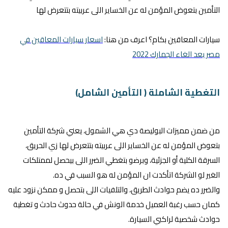
التأمين بتعوض المؤمن له عن الخساير اللى عربيته بتتعرض لها
سيارات المعاقين بكام؟ اعرف من هنا:
اسعار سيارات المعاقين في
مصر بعد الغاء الجمارك 2022
التغطية الشاملة ( التأمين الشامل)
من ضمن مميزات البوليصة دي هي الشمول، يعني شركة التأمين
بتعوض المؤمن له عن الخساير اللى عربيته بتتعرض لها زي الحريق،
السرقة الكلية أو الجزئية، وبرضو بتغطي الضرر اللى بيحصل لممتلكات
الغير لو الشركة اتأكدت ان المؤمن له هو السبب في ده.
والضرر ده يضم حوادث الطريق، والتلفيات اللى بتحصل و ممكن نزود عليه
كمان حسب رغبة العميل خدمة الونش في حالة حدوث حادث و تغطية
حوادث شخصية لراكبي السيارة.