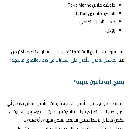
طوكيو مارين Tokio Marine.
المصرية للتأمين التكافلي.
مصر للتأمين التكافلي.
رويال.
ايه الفرق بين الأنواع المختلفة للتامين على السيارات؟ اعرف أكتر من
هنا:
تفاصيل نوعين التأمين على السيارات فى مصر، والفرق مابينهم
!
يعني ايه تأمين عربية؟
ببساطة هو نوع من التأمين بتقدمه شركات التأمين عشان تغطي أي
ضرر يحصل لـ عربيتك زي حوادث السرقة والحريق، وغيرهم، والتغطية دي
بتكون مقابل قسط تأميني بتدفعه بشكل شهري أو سنوي.
احصل دلوقتي على
تأمين عربيتك
من خلال
فايدتي
من مكانك!