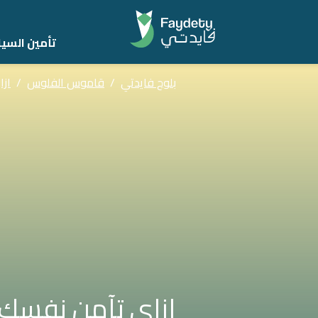
تأمين السيا
بلوج فايدتي
/
قاموس الفلوس
/
ازا
ازاى تآمن نفسك و