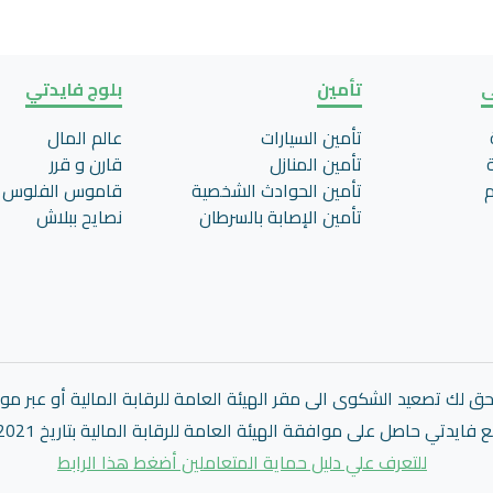
ى
تأمين
بلوج فايدتي
تأمين السيارات
عالم المال
تأمين المنازل
قارن و قرر
م
تأمين الحوادث الشخصية
قاموس الفلوس
تأمين اﻹصابة بالسرطان
نصايح ببلاش
 لك تصعيد الشكوى الى مقر الهيئة العامة للرقابة المالية أو عبر مو
فايدتي حاصل على موافقة الهيئة العامة للرقابة المالية بتاريخ 1/9/2021
للتعرف علي دليل حماية المتعاملين أضغط هذا الرابط