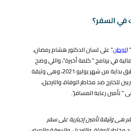
 في السفر؟
ا
لوطن
" على لسان الدكتور هشام رمضان،
الية في برنامج " كلمة أخيرة"، واللي وضح
ان النوع ده من التأمين هيتطبق بداية من شهر يوليو 2021، وهى وثيقة
يين للخارج ضد مخاطر الوفاة، والترحيل،
 تأمين رعاية المسافر".
فر هى وثيقة تأمين إجبارية على سفر
د مخاطر الوفاة، والترحيل، والسرقة والمرض