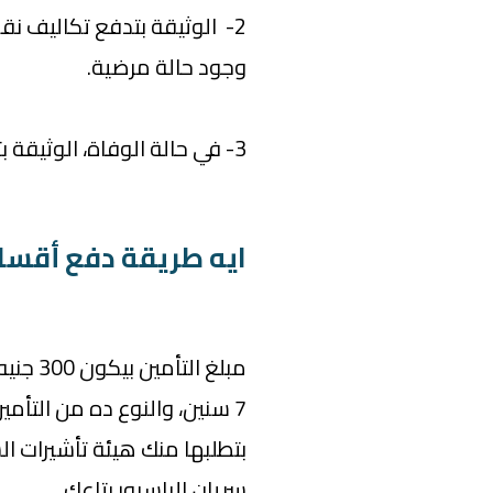
2- الوثيقة بتدفع تكاليف ن
وجود حالة مرضية.
3- في حالة الوفاة، الوثيقة بتتحمل تكاليف إعادة نقل الجثمان لـ مصر.
ايه طريقة دفع أقساط
مبلغ ال
7 سنين، والنوع ده من التأمي
بتطلبها منك هيئة تأشيرات ال
سريان الباسبور بتاعك.