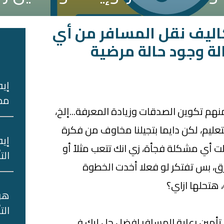
اليف نقل المسافر من أي
الة وجود حالة مرضية
ا
إيه
مصر
ر فيه 7 فوايد، منهم تكوين الصدقات وزيادة المعرفة...إلخ،
تعليم، لكن دايما بتجيلنا مخاوف من فكرة
إيه
 أي مشكلة فجأة، زي انك تتعب مثلاً أو
الت
ق، بس تفتكر لو فعلا أخدت الخطوة
هتحلها ازاي؟
هو‌
‌الت
 تأمين رعاية المسافر افضل حل ليك في