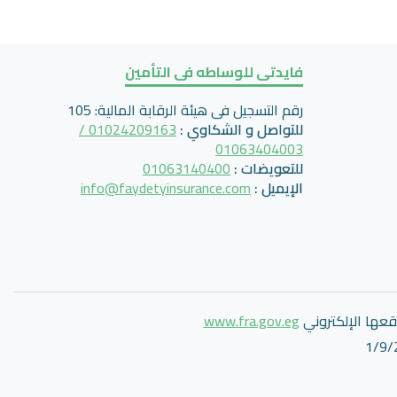
فايدتى للوساطه فى التأمين
رقم التسجيل فى هيئة الرقابة المالية
:
105
للتواصل و الشكاوي
:
01024209163 /
01063404003
للتعويضات
:
01063140400
الإيميل
:
info@faydetyinsurance.com
قعها الإلكتروني
www.fra.gov.eg