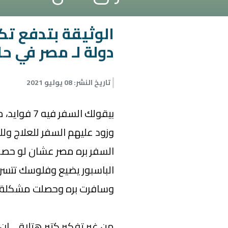
الوثيقة بتدفع تك
دولة لـ مصر في ح
تاريخ النشر
:
08 يوليو 2021
بيقولك السف
وزود عليهم السفر للعلاج ولل
السفر بره مصر عشان لو حصلت
الباسبور يضيع وفلوسك تتسر
وسافرت بره وحصلت مشكلة، 
من غير تفكير كتير هتلاقي ان