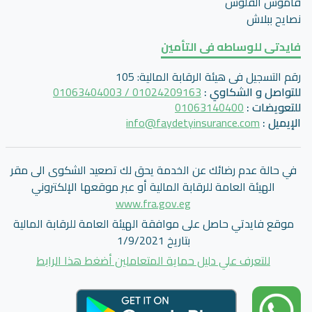
قاموس الفلوس
نصايح ببلاش
فايدتى للوساطه فى التأمين
رقم التسجيل فى هيئة الرقابة المالية
:
105
للتواصل و الشكاوي
:
01024209163 / 01063404003
للتعويضات
:
01063140400
الإيميل
:
info@faydetyinsurance.com
في حالة عدم رضائك عن الخدمة يحق لك تصعيد الشكوى الى مقر
الهيئة العامة للرقابة المالية أو عبر موقعها الإلكتروني
www.fra.gov.eg
موقع فايدتي حاصل على موافقة الهيئة العامة للرقابة المالية
بتاريخ 1/9/2021
للتعرف علي دليل حماية المتعاملين أضغط هذا الرابط