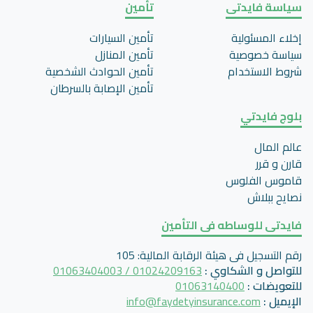
سياسة فايدتى
تأمين
إخلاء المسئولية
تأمين السيارات
سياسة خصوصية
تأمين المنازل
شروط الاستخدام
تأمين الحوادث الشخصية
تأمين اﻹصابة بالسرطان
بلوج فايدتي
عالم المال
قارن و قرر
قاموس الفلوس
نصايح ببلاش
فايدتى للوساطه فى التأمين
رقم التسجيل فى هيئة الرقابة المالية
:
105
للتواصل و الشكاوي
:
01024209163 / 01063404003
للتعويضات
:
01063140400
الإيميل
:
info@faydetyinsurance.com