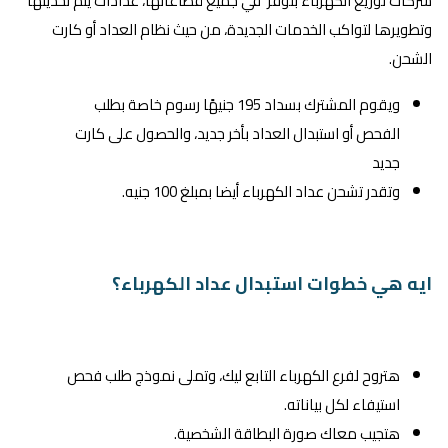
شركات توزيع الكهرباء بتوفر في جميع قطاعاتها، عدادات يتم تحديثها
وتطويرها لتواكب الخدمات الجديدة، من حيث نظام العداد أو كارت
الشحن.
ويقوم المشترك بسداد 195 جنيهًا رسوم خاصة بطلب
الفحص أو استبدال العداد بأخر جديد، والحصول على كارت
جديد
وتقدر تشحن عداد الكهرباء أيضا بمبلغ 100 جنيه.
ايه هي خطوات استبدال عداد الكهرباء؟
هتروح لفرع الكهرباء التابع ليك، وتملى نموذج طلب فحص
استيفاء لكل بياناته.
هتجيب معاك صورة البطاقة الشخصية.