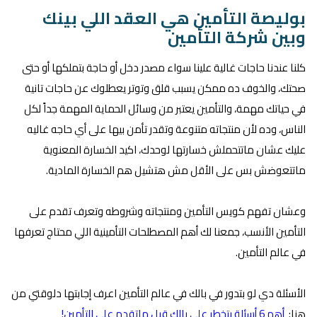
بوليصة التأمين هي العقد اللي بينك
وبين شركة التأمين
كلنا عندنا حاجات غالية علينا سواء مصدر دخل أو حاجة بتملكها أو حتى
صحتك، والخوف ده ممكن يسبب قلق وتوتر يعطلوك عن حاجات تانية
في حياتك مهمة، والتأمين يعتبر من وسائل الحماية المهمة جداً لكل
الناس، وده لأن منتجاته متنوعة وتقدر تأمن بيها على أي حاجه غاليه
عليك عشان ماتتحملش خسارتها لوحدك، اكيد الخسارة المعنوية
ماتتعوضش بس على الأقل مش هتشيل هم الخسارة المادية.
وعشان تفهم كويس التأمين ومنتجاته وشروطه وتعرف تقدم على
التأمين الأنسب، جمعنا لك أهم المصطلحات التأمينية اللي محتاج تعرفها
في عالم التأمين.
الأسئلة دي لو بتدور في بالك في عالم التأمين اعرف إجابتها دلوقتي من
هنا:
أهم 6 أسئلة بتخطر على بالك قبل ماتقدم على التأمين!