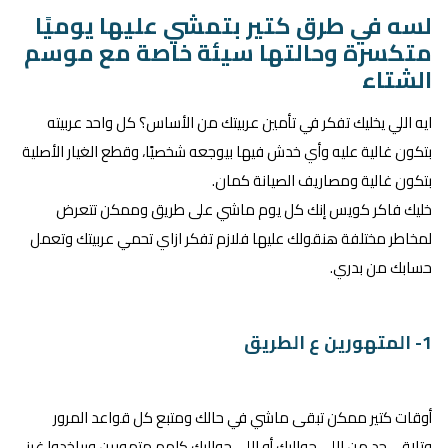
لسه في طرق كتير بتمشي عليها يوميًا
متكسرة وحالتها سيئة خاصة مع موسم
الشتاء
ايه اللي يخليك تفكر في تأمين عربيتك من الأساس؟ كل واحد عربيته
بتكون غالية عليه وأي خدش فيها بيوجعه شخصيًا، وقطع الغيار الأصلية
بتكون غالية ومصاريف الصيانة كمان.
خليك فاكر كويس إنك كل يوم ماشي على طريق وممكن تتعرض
لمخاطر مختلفة هنقولك عليها فلازم تفكر ازاي تحمي عربيتك وتعمل
حسابك من بدري.
1- المتهورين ع الطريق
أوقات كتير ممكن تبقى ماشي في حالك ومتبع كل قواعد المرور
وتلاقي حد من اللي حواليك أو اللي حواليك كلهم متهورين وبياخدوا غرز