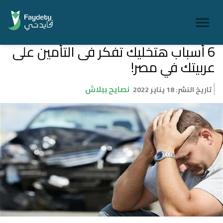
6 أسباب هتخليك تفكر فى التأمين على
عربيتك في مصر!
نصايح ببلاش
تاريخ النشر
:
18 يناير 2022