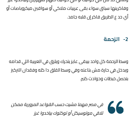
وفاكرينها سباق سواء بقى عربيات ملاكي أو سواقين ميكروباصات أو
أي حد ع الطريق فاكر إن قلبه جامد.
2- الزحمة
وسط الزحمة كل واحد بيبقى عايز يتحرك ويلزق في العربية اللي قدامه
ويدخل في حارة مش بتاعته وفي وسط القلق دا كله وفقدان التركيز
بتحصل خبطات وحوادث كتير.
في مصر مهما مشيت حسب القواعد المرورية ممكن
تلاقي موتوسيكل أو توكتوك بياخدوا غرز