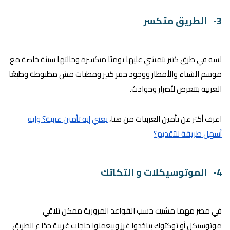
3- الطريق متكسر
لسه في طرق كتير بتمشي عليها يوميًا متكسرة وحالتها سيئة خاصة مع
موسم الشتاء والأمطار ووجود حفر كتير ومطبات مش مظبوطة وطبعًا
العربية بتتعرض لأضرار وحوادث.
اعرف أكتر عن تأمين العربيات من هنا،
يعني إيه تأمين عربية؟ وايه
أسهل طريقة للتقديم؟
4- الموتوسيكلات و التكاتك
في مصر مهما مشيت حسب القواعد المرورية ممكن تلاقي
موتوسيكل أو توكتوك بياخدوا غرز وبيعملوا حاجات غريبة جدًا ع الطريق